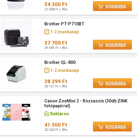
34 300 Ft
27 008 Ft + Áfa
Brother PT-P710BT
1-2 munkanap
37 700 Ft
29 685 Ft + Áfa
Brother QL-800
1-2 munkanap
38 299 Ft
30 157 Ft + Áfa
Canon ZoeMini 2 - Rózsaszín (30db ZINK
fotópapírral)
Raktáron
41 300 Ft
32 520 Ft + Áfa