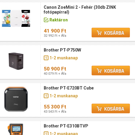
Canon ZoeMini 2 - Fehér (30db ZINK
fotópapírral)
Raktáron
41 900 Ft
32 992 Ft + Áfa
Brother PT-P750W
1-2 munkanap
50 900 Ft
40 079 Ft + Áfa
Brother PT-E720BT Cube
1-2 munkanap
55 300 Ft
43 543 Ft + Áfa
Brother PT-E310BTVP
1-2 munkanap