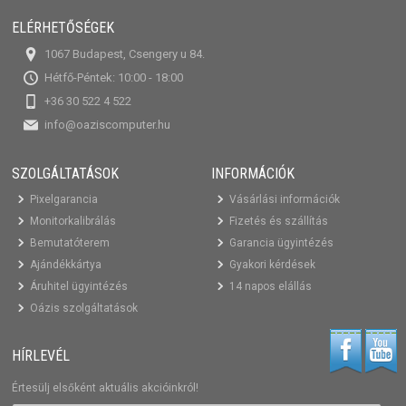
ELÉRHETŐSÉGEK
1067 Budapest, Csengery u 84.
Hétfő-Péntek: 10:00 - 18:00
+36 30 522 4 522
info@oaziscomputer.hu
SZOLGÁLTATÁSOK
INFORMÁCIÓK
Pixelgarancia
Vásárlási információk
Monitorkalibrálás
Fizetés és szállítás
Bemutatóterem
Garancia ügyintézés
Ajándékkártya
Gyakori kérdések
Áruhitel ügyintézés
14 napos elállás
Oázis szolgáltatások
HÍRLEVÉL
Értesülj elsőként aktuális akcióinkról!