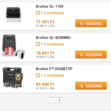
Brother QL-1100
1-2 munkanap
71 001 Ft
55 906 Ft + Áfa
Brother QL-820NWBc
1-2 munkanap
76 001 Ft
59 843 Ft + Áfa
Brother PT-E560BTVP
1-2 munkanap
83 000 Ft
65 354 Ft + Áfa
1
2