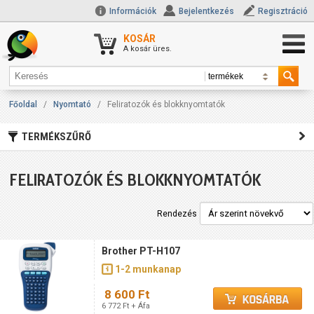
Információk
Bejelentkezés
Regisztráció
KOSÁR
A kosár üres.
Főoldal
/
Nyomtató
/
Feliratozók és blokknyomtatók
TERMÉKSZŰRŐ
FELIRATOZÓK ÉS BLOKKNYOMTATÓK
Rendezés
Brother PT-H107
1-2 munkanap
8 600 Ft
6 772 Ft + Áfa