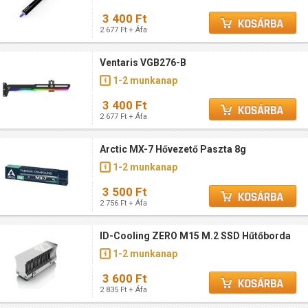
3 400 Ft
2 677 Ft + Áfa
Ventaris VGB276-B
1-2 munkanap
3 400 Ft
2 677 Ft + Áfa
Arctic MX-7 Hővezető Paszta 8g
1-2 munkanap
3 500 Ft
2 756 Ft + Áfa
ID-Cooling ZERO M15 M.2 SSD Hűtőborda
1-2 munkanap
3 600 Ft
2 835 Ft + Áfa