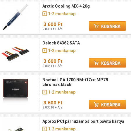
Arctic Cooling MX-4 20g
1-2 munkanap
3 600 Ft
2 835 Ft + Áfa
Delock 84362 SATA
1-2 munkanap
3 600 Ft
2 835 Ft + Áfa
Noctua LGA 1700 NM-i17xx-MP78
chromax.black
1-2 munkanap
3 600 Ft
2 835 Ft + Áfa
Approx PCI párhuzamos port bővítő kártya
1-2 munkanap