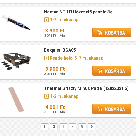
Noctua NT-H1 Hővezető paszta 3g
1-2 munkanap
3 900 Ft
3 071 Ft + Áfa
Be quiet! BGA05
Rendelhető, 5-7 munkanap
3 900 Ft
3 071 Ft + Áfa
Thermal Grizzly Minus Pad 8 (120x20x1,5)
1-2 munkanap
4 001 Ft
3 150 Ft + Áfa
1
2
3
4
5
6