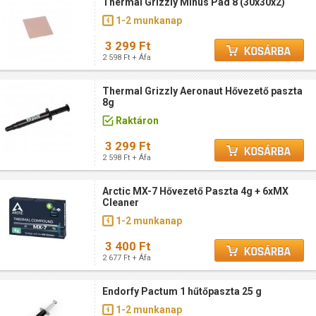
Thermal Grizzly Minus Pad 8 (30x30x2)
1-2 munkanap
3 299 Ft
2 598 Ft + Áfa
Thermal Grizzly Aeronaut Hővezető paszta
8g
Raktáron
3 299 Ft
2 598 Ft + Áfa
Arctic MX-7 Hővezető Paszta 4g + 6xMX
Cleaner
1-2 munkanap
3 400 Ft
2 677 Ft + Áfa
Endorfy Pactum 1 hűtőpaszta 25 g
1-2 munkanap