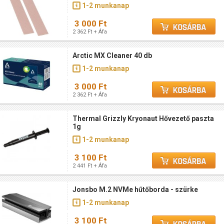
1-2 munkanap
3 000 Ft
2 362 Ft + Áfa
Arctic MX Cleaner 40 db
1-2 munkanap
3 000 Ft
2 362 Ft + Áfa
Thermal Grizzly Kryonaut Hővezető paszta
1g
1-2 munkanap
3 100 Ft
2 441 Ft + Áfa
Jonsbo M.2 NVMe hűtőborda - szürke
1-2 munkanap
3 100 Ft