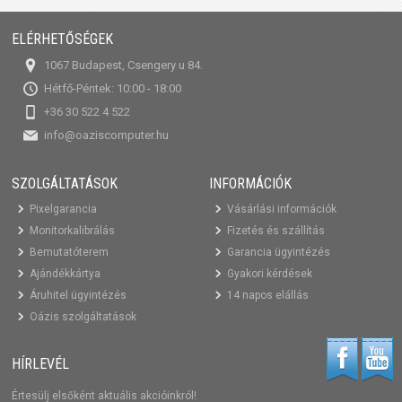
ELÉRHETŐSÉGEK
1067 Budapest, Csengery u 84.
Hétfő-Péntek: 10:00 - 18:00
+36 30 522 4 522
info@oaziscomputer.hu
SZOLGÁLTATÁSOK
INFORMÁCIÓK
Pixelgarancia
Vásárlási információk
Monitorkalibrálás
Fizetés és szállítás
Bemutatóterem
Garancia ügyintézés
Ajándékkártya
Gyakori kérdések
Áruhitel ügyintézés
14 napos elállás
Oázis szolgáltatások
HÍRLEVÉL
Értesülj elsőként aktuális akcióinkról!