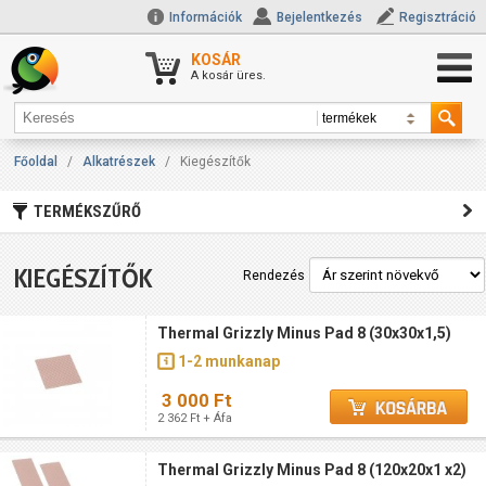
Információk
Bejelentkezés
Regisztráció
KOSÁR
A kosár üres.
Főoldal
/
Alkatrészek
/
Kiegészítők
TERMÉKSZŰRŐ
KIEGÉSZÍTŐK
Rendezés
Thermal Grizzly Minus Pad 8 (30x30x1,5)
1-2 munkanap
3 000 Ft
2 362 Ft + Áfa
Thermal Grizzly Minus Pad 8 (120x20x1 x2)