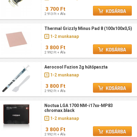
3 700 Ft
2 913 Ft + Áfa
Thermal Grizzly Minus Pad 8 (100x100x0,5)
1-2 munkanap
3 800 Ft
2 992 Ft + Áfa
Aerocool Fuzion 2g hűtőpaszta
1-2 munkanap
3 800 Ft
2 992 Ft + Áfa
Noctua LGA 1700 NM-i17xx-MP83
chromax.black
1-2 munkanap
3 800 Ft
2 992 Ft + Áfa