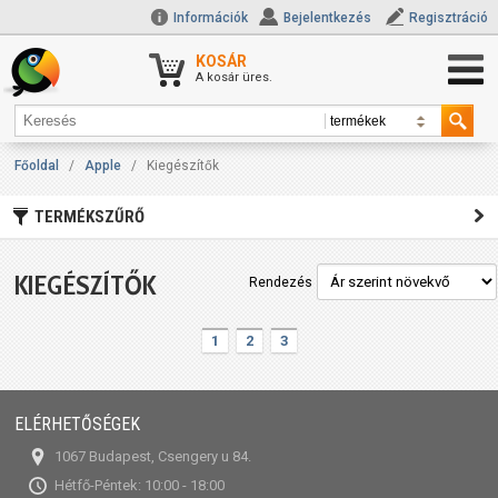
Információk
Bejelentkezés
Regisztráció
KOSÁR
A kosár üres.
Főoldal
/
Apple
/
Kiegészítők
TERMÉKSZŰRŐ
KIEGÉSZÍTŐK
Rendezés
1
2
3
ELÉRHETŐSÉGEK
1067 Budapest, Csengery u 84.
Hétfő-Péntek: 10:00 - 18:00