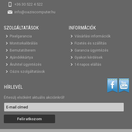
+36 30 522 4 522
info@oaziscomputer.hu
SZOLGÁLTATÁSOK
INFORMÁCIÓK
Pixelgarancia
Vásárlási információk
Monitorkalibrálás
Fizetés és szállítás
Bemutatóterem
Garancia ügyintézés
Ajándékkártya
Gyakori kérdések
Áruhitel ügyintézés
14 napos elállás
Oázis szolgáltatások
HÍRLEVÉL
Értesülj elsőként aktuális akcióinkról!