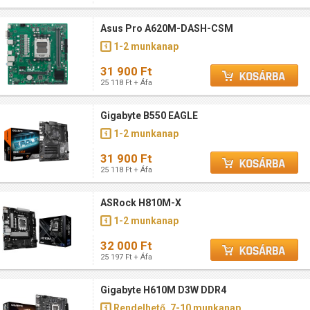
Asus Pro A620M-DASH-CSM
1-2 munkanap
31 900 Ft
25 118 Ft + Áfa
Gigabyte B550 EAGLE
1-2 munkanap
31 900 Ft
25 118 Ft + Áfa
ASRock H810M-X
1-2 munkanap
32 000 Ft
25 197 Ft + Áfa
Gigabyte H610M D3W DDR4
Rendelhető, 7-10 munkanap