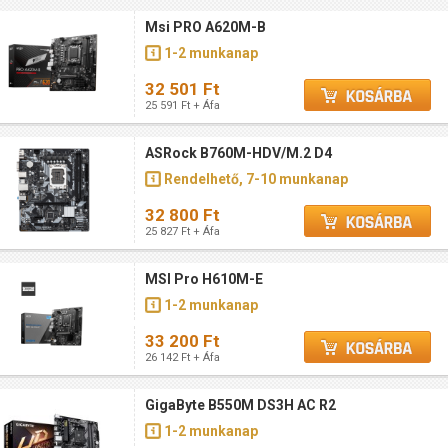
Msi PRO A620M-B
1-2 munkanap
32 501 Ft
25 591 Ft + Áfa
ASRock B760M-HDV/M.2 D4
Rendelhető, 7-10 munkanap
32 800 Ft
25 827 Ft + Áfa
MSI Pro H610M-E
1-2 munkanap
33 200 Ft
26 142 Ft + Áfa
GigaByte B550M DS3H AC R2
1-2 munkanap