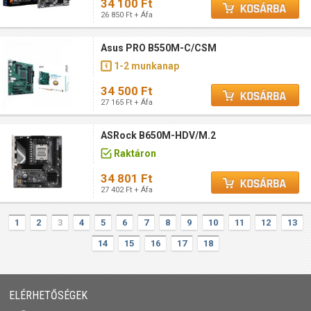
34 100 Ft
26 850 Ft + Áfa
Asus PRO B550M-C/CSM
1-2 munkanap
34 500 Ft
27 165 Ft + Áfa
ASRock B650M-HDV/M.2
Raktáron
34 801 Ft
27 402 Ft + Áfa
1
2
3
4
5
6
7
8
9
10
11
12
13
14
15
16
17
18
ELÉRHETŐSÉGEK