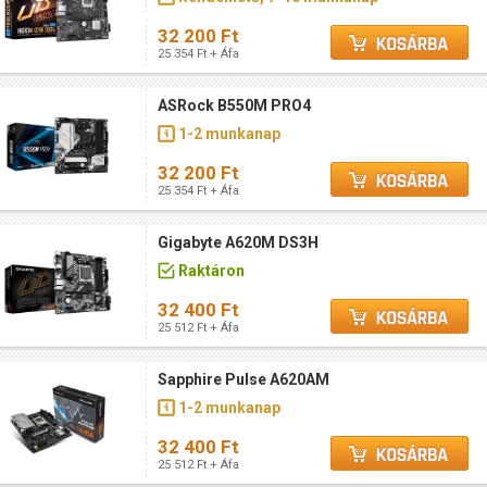
32 200 Ft
25 354 Ft + Áfa
ASRock B550M PRO4
1-2 munkanap
32 200 Ft
25 354 Ft + Áfa
Gigabyte A620M DS3H
Raktáron
32 400 Ft
25 512 Ft + Áfa
Sapphire Pulse A620AM
1-2 munkanap
32 400 Ft
25 512 Ft + Áfa