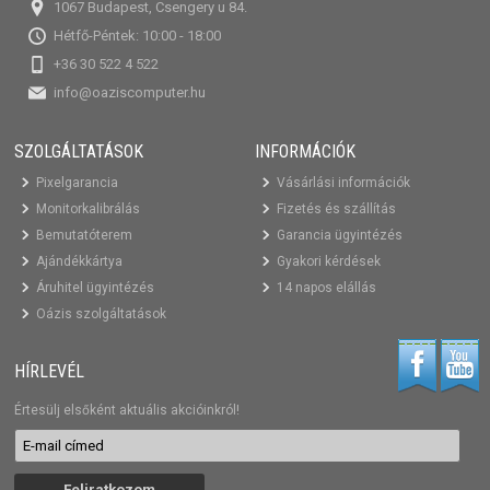
1067 Budapest, Csengery u 84.
Hétfő-Péntek: 10:00 - 18:00
+36 30 522 4 522
info@oaziscomputer.hu
SZOLGÁLTATÁSOK
INFORMÁCIÓK
Pixelgarancia
Vásárlási információk
Monitorkalibrálás
Fizetés és szállítás
Bemutatóterem
Garancia ügyintézés
Ajándékkártya
Gyakori kérdések
Áruhitel ügyintézés
14 napos elállás
Oázis szolgáltatások
HÍRLEVÉL
Értesülj elsőként aktuális akcióinkról!