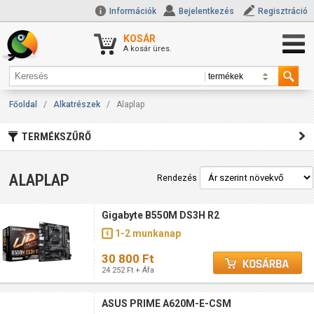
Információk
Bejelentkezés
Regisztráció
KOSÁR
A kosár üres.
Főoldal
/
Alkatrészek
/
Alaplap
TERMÉKSZŰRŐ
ALAPLAP
Rendezés
Gigabyte B550M DS3H R2
1-2 munkanap
30 800 Ft
24 252 Ft + Áfa
ASUS PRIME A620M-E-CSM