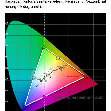
Hasonlóan fontos a színtér-lefedés milyensége is... Nézzünk hát
néhány CIE diagramot is!