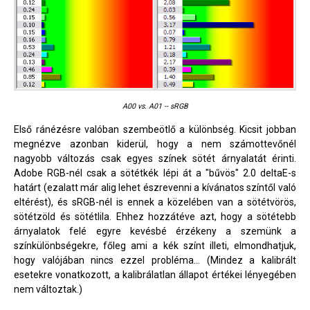
A00 vs. A01 -- sRGB
Első ránézésre valóban szembeötlő a különbség. Kicsit jobban
megnézve azonban kiderül, hogy a nem számottevőnél
nagyobb változás csak egyes színek sötét árnyalatát érinti.
Adobe RGB-nél csak a sötétkék lépi át a "bűvös" 2.0 deltaE-s
határt (ezalatt már alig lehet észrevenni a kívánatos színtől való
eltérést), és sRGB-nél is ennek a közelében van a sötétvörös,
sötétzöld és sötétlila. Ehhez hozzátéve azt, hogy a sötétebb
árnyalatok felé egyre kevésbé érzékeny a szemünk a
színkülönbségekre, főleg ami a kék színt illeti, elmondhatjuk,
hogy valójában nincs ezzel probléma... (Mindez a kalibrált
esetekre vonatkozott, a kalibrálatlan állapot értékei lényegében
nem változtak.)