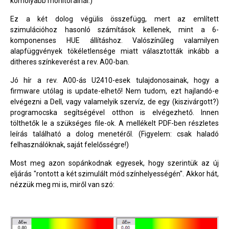
komolyabb monitorainál.)
Ez a két dolog végülis összefügg, mert az említett
szimulációhoz hasonló számítások kellenek, mint a 6-
komponenses HUE állításhoz. Valószínűleg valamilyen
alapfüggvények tökéletlensége miatt választották inkább a
ditheres színkeverést a rev. A00-ban.
Jó hír a rev. A00-ás U2410-esek tulajdonosainak, hogy a
firmware utólag is update-elhető! Nem tudom, ezt hajlandó-e
elvégezni a Dell, vagy valamelyik szervíz, de egy (kiszivárgott?)
programocska segítségével otthon is elvégezhető. Innen
tölthetők le a szükséges file-ok. A mellékelt PDF-ben részletes
leírás található a dolog menetéről. (Figyelem: csak haladó
felhasználóknak, saját felelősségre!)
Most meg azon sopánkodnak egyesek, hogy szerintük az új
eljárás "rontott a két szimulált mód színhelyességén". Akkor hát,
nézzük meg mi is, miről van szó: