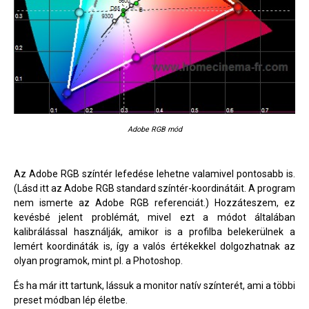
Adobe RGB mód
Az Adobe RGB színtér lefedése lehetne valamivel pontosabb is.
(Lásd itt az Adobe RGB standard színtér-koordinátáit. A program
nem ismerte az Adobe RGB referenciát.) Hozzáteszem, ez
kevésbé jelent problémát, mivel ezt a módot általában
kalibrálással használják, amikor is a profilba belekerülnek a
lemért koordináták is, így a valós értékekkel dolgozhatnak az
olyan programok, mint pl. a Photoshop.
És ha már itt tartunk, lássuk a monitor natív színterét, ami a többi
preset módban lép életbe.