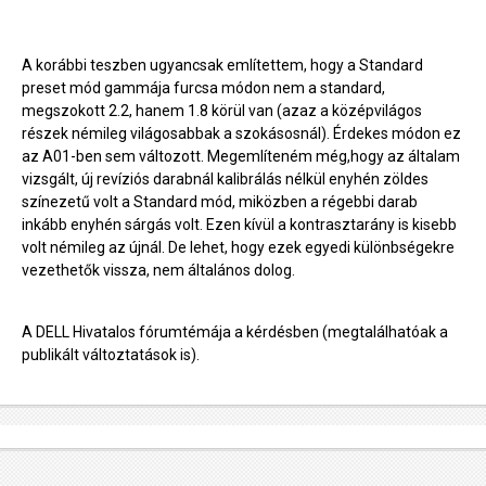
A korábbi teszben ugyancsak említettem, hogy a Standard
preset mód gammája furcsa módon nem a standard,
megszokott 2.2, hanem 1.8 körül van (azaz a középvilágos
részek némileg világosabbak a szokásosnál). Érdekes módon ez
az A01-ben sem változott. Megemlíteném még,hogy az általam
vizsgált, új revíziós darabnál kalibrálás nélkül enyhén zöldes
színezetű volt a Standard mód, miközben a régebbi darab
inkább enyhén sárgás volt. Ezen kívül a kontrasztarány is kisebb
volt némileg az újnál. De lehet, hogy ezek egyedi különbségekre
vezethetők vissza, nem általános dolog.
A DELL Hivatalos fórumtémája a kérdésben (megtalálhatóak a
publikált változtatások is).