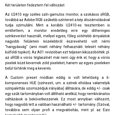
Két területen fedeztem fel változást:
Az U2410 egy széles szín-gamutos monitor, a szokásos sRGB,
továbbá az Adobe RGB szűkebb színtereit a kép átszámolásával
tudja szimulálni. Mint a korábbi U2410-es tesztemben is
említettem, a monitor eredetileg erre egy ditheringes
színkeverést használt, mellyel egyes, főleg sötétebb árnyalatok
nagyobb felületein közelebbről észrevehető volt némi
"hangyásság" (ami miatt néhány felhasználó telesírt néhány
külföldi topikot). Az A01 revízióban ezt teljesen kiküszöbölték: pl.
az sRGB-s vörös téglaszínét már nem úgy érik el, hogy a vörös
pixelek közé kevernek zöld pixeleket, hanem az egyes pixeleken
belül történik meg a keverés.
A Custom preset módban eddig is volt lehetőség a 6-
komponenses HUE (színezet, um. a színek eltolása valamelyik
színpalettás szomszédjuk irányába) állítására, de eddig +/- csak
egy szűk tartományban volt állítható anélkül, hogy nemkívánatos
váltázások is bekövetkezzenek. Ez most annyiban változott,
hogy nagyobb lett a valóban használható +/- tartomány. (Szóval,
továbbra sem olyan profi a megvalósítás, mint pl. az Eizo