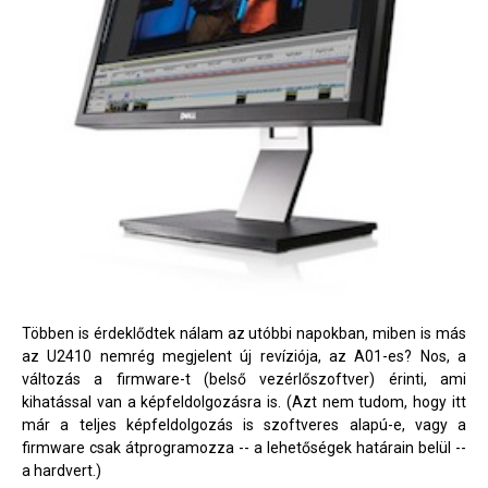
Többen is érdeklődtek nálam az utóbbi napokban, miben is más
az U2410 nemrég megjelent új revíziója, az A01-es? Nos, a
változás a firmware-t (belső vezérlőszoftver) érinti, ami
kihatással van a képfeldolgozásra is. (Azt nem tudom, hogy itt
már a teljes képfeldolgozás is szoftveres alapú-e, vagy a
firmware csak átprogramozza -- a lehetőségek határain belül --
a hardvert.)