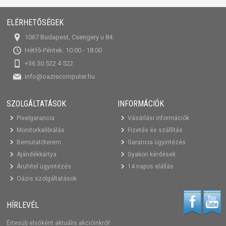
ELÉRHETŐSÉGEK
1067 Budapest, Csengery u 84.
Hétfő-Péntek: 10:00 - 18:00
+36 30 522 4 522
info@oaziscomputer.hu
SZOLGÁLTATÁSOK
INFORMÁCIÓK
Pixelgarancia
Vásárlási információk
Monitorkalibrálás
Fizetés és szállítás
Bemutatóterem
Garancia ügyintézés
Ajándékkártya
Gyakori kérdések
Áruhitel ügyintézés
14 napos elállás
Oázis szolgáltatások
HÍRLEVÉL
Értesülj elsőként aktuális akcióinkról!