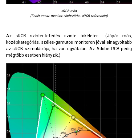
sRGB mód
(Fehér vonal: monitor, sötétszürke: sRGB referencia)
Az sRGB színtér-lefedés szinte tökéletes... (Jópár más,
középkategóriás, széles-gamutos monitoron jóval elnagyoltabb
az sRGB szimulációja, ha van egyátalán. Az Adobe RGB pedig
mégtöbb esetben hiányzik.)