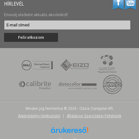
HÍRLEVÉL
Értesülj elsőként aktuális akcióinkról!
Minden jog fenntartva © 2026 - Oázis Computer Kft.
Adatvédelmi tájékoztató
|
Általános Szerződési Feltételek