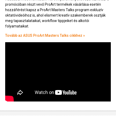
promócóban részt vevő ProArt termékek vásárlása esetén
hozzáférést kapsz a ProArt Masters Talks program exkluzív
oktatóvideóihoz is, ahol elismert kreatív szakemberek osztják
meg tapasztalataikat, workflow tippjeiket és alkotói
folyamataikat.
Tovább az ASUS ProArt Masters Talks cikkhez »