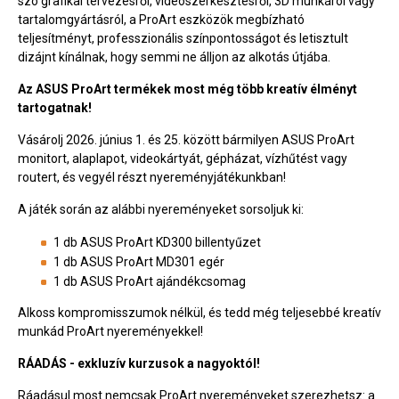
szó grafikai tervezésről, videószerkesztésről, 3D munkáról vagy
tartalomgyártásról, a ProArt eszközök megbízható
teljesítményt, professzionális színpontosságot és letisztult
dizájnt kínálnak, hogy semmi ne álljon az alkotás útjába.
Az ASUS ProArt termékek most még több kreatív élményt
tartogatnak!
Vásárolj 2026. június 1. és 25. között bármilyen ASUS ProArt
monitort, alaplapot, videokártyát, gépházat, vízhűtést vagy
routert, és vegyél részt nyereményjátékunkban!
A játék során az alábbi nyereményeket sorsoljuk ki:
1 db ASUS ProArt KD300 billentyűzet
1 db ASUS ProArt MD301 egér
1 db ASUS ProArt ajándékcsomag
Alkoss kompromisszumok nélkül, és tedd még teljesebbé kreatív
munkád ProArt nyereményekkel!
RÁADÁS - exkluzív kurzusok a nagyoktól!
Ráadásul most nemcsak ProArt nyereményeket szerezhetsz: a