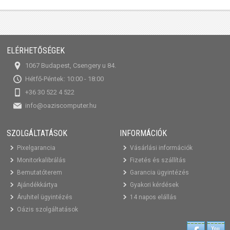
ELÉRHETŐSÉGEK
1067 Budapest, Csengery u 84.
Hétfő-Péntek: 10:00 - 18:00
+36 30 522 4 522
info@oaziscomputer.hu
SZOLGÁLTATÁSOK
INFORMÁCIÓK
Pixelgarancia
Vásárlási információk
Monitorkalibrálás
Fizetés és szállítás
Bemutatóterem
Garancia ügyintézés
Ajándékkártya
Gyakori kérdések
Áruhitel ügyintézés
14 napos elállás
Oázis szolgáltatások