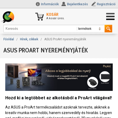
Információk
Bejelentkezés
Regisztráció
KOSÁR
A kosár üres.
Főoldal
/
Hírek, cikkek
/
ASUS ProArt nyereményjáték
ASUS PROART NYEREMÉNYJÁTÉK
Hozd ki a legtöbbet az alkotásból a ProArt világával!
Az ASUS a ProArt termékcsaládot azoknak tervezte, akiknek a
kreatív munka nem hobbi, hanem szenvedély és hivatás. Legyen