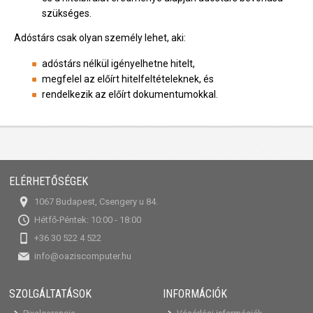
szükséges.
Adóstárs csak olyan személy lehet, aki:
adóstárs nélkül igényelhetne hitelt,
megfelel az előírt hitelfeltételeknek, és
rendelkezik az előírt dokumentumokkal.
ELÉRHETŐSÉGEK
1067 Budapest, Csengery u 84.
Hétfő-Péntek: 10:00 - 18:00
+36 30 522 4 522
info@oaziscomputer.hu
SZOLGÁLTATÁSOK
INFORMÁCIÓK