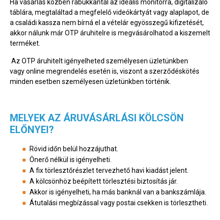
Ha vásárlás közben rábukkantál az ideális monitorra, digitalizáló
táblára, megtaláltad a megfelelő videókártyát vagy alaplapot, de
a családi kassza nem bírná el a vételár egyösszegű kifizetését,
akkor nálunk már OTP áruhitelre is megvásárolhatod a kiszemelt
terméket.
Az OTP áruhitelt
igényelheted
személyesen üzletünkben
vagy online megrendelés esetén is, viszont a szerződéskötés
minden esetben személyesen üzletünkben történik.
MELYEK AZ ÁRUVÁSÁRLÁSI KÖLCSÖN
ELŐNYEI?
Rövid időn belül hozzájuthat.
Önerő nélkül is igényelheti.
A fix törlesztőrészlet tervezhető havi kiadást jelent.
A kölcsönhöz beépített törlesztési biztosítás jár.
Akkor is igényelheti, ha más banknál van a bankszámlája.
Átutalási megbízással vagy postai csekken is törlesztheti.