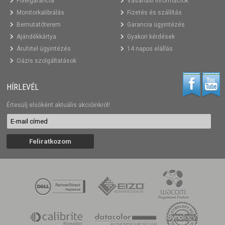
Pixelgarancia
Vásárlási információk
Monitorkalibrálás
Fizetés és szállítás
Bemutatóterem
Garancia ügyintézés
Ajándékkártya
Gyakori kérdések
Áruhitel ügyintézés
14 napos elállás
Oázis szolgáltatások
HÍRLEVÉL
Értesülj elsőként aktuális akcióinkról!