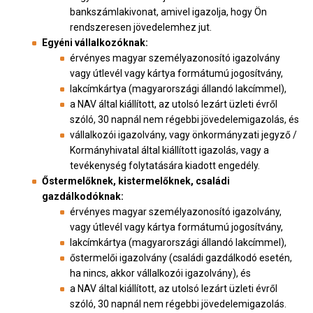
bankszámlakivonat, amivel igazolja, hogy Ön
rendszeresen jövedelemhez jut.
Egyéni vállalkozóknak:
érvényes magyar személyazonosító igazolvány
vagy útlevél vagy kártya formátumú jogosítvány,
lakcímkártya (magyarországi állandó lakcímmel),
a NAV által kiállított, az utolsó lezárt üzleti évről
szóló, 30 napnál nem régebbi jövedelemigazolás, és
vállalkozói igazolvány, vagy önkormányzati jegyző /
Kormányhivatal által kiállított igazolás, vagy a
tevékenység folytatására kiadott engedély.
Őstermelőknek, kistermelőknek, családi
gazdálkodóknak:
érvényes magyar személyazonosító igazolvány,
vagy útlevél vagy kártya formátumú jogosítvány,
lakcímkártya (magyarországi állandó lakcímmel),
őstermelői igazolvány (családi gazdálkodó esetén,
ha nincs, akkor vállalkozói igazolvány), és
a NAV által kiállított, az utolsó lezárt üzleti évről
szóló, 30 napnál nem régebbi jövedelemigazolás.