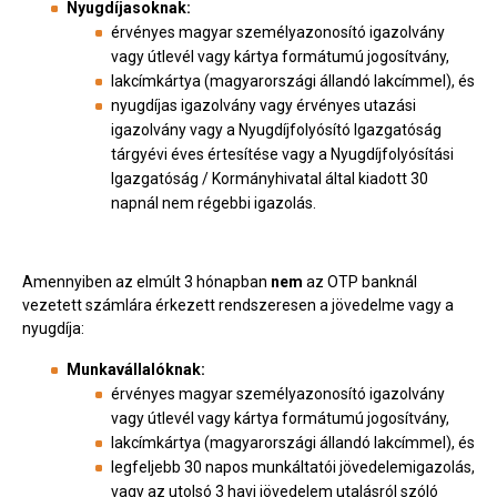
Nyugdíjasoknak:
érvényes magyar személyazonosító igazolvány
vagy útlevél vagy kártya formátumú jogosítvány,
lakcímkártya (magyarországi állandó lakcímmel), és
nyugdíjas igazolvány vagy érvényes utazási
igazolvány vagy a Nyugdíjfolyósító Igazgatóság
tárgyévi éves értesítése vagy a Nyugdíjfolyósítási
Igazgatóság / Kormányhivatal által kiadott 30
napnál nem régebbi igazolás.
Amennyiben az elmúlt 3 hónapban
nem
az OTP banknál
vezetett számlára érkezett rendszeresen a jövedelme vagy a
nyugdíja:
Munkavállalóknak:
érvényes magyar személyazonosító igazolvány
vagy útlevél vagy kártya formátumú jogosítvány,
lakcímkártya (magyarországi állandó lakcímmel), és
legfeljebb 30 napos munkáltatói jövedelemigazolás,
vagy az utolsó 3 havi jövedelem utalásról szóló