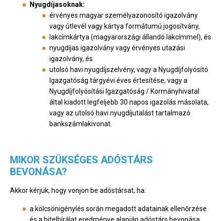
Nyugdíjasoknak:
érvényes magyar személyazonosító igazolvány
vagy útlevél vagy kártya formátumú jogosítvány,
lakcímkártya (magyarországi állandó lakcímmel), és
nyugdíjas igazolvány vagy érvényes utazási
igazolvány, és
utolsó havi nyugdíjszelvény, vagy a Nyugdíjfolyósító
Igazgatóság tárgyévi éves értesítése, vagy a
Nyugdíjfolyósítási Igazgatóság / Kormányhivatal
által kiadott legfeljebb 30 napos igazolás másolata,
vagy az utolsó havi nyugdíjutalást tartalmazó
bankszámlakivonat.
MIKOR SZÜKSÉGES ADÓSTÁRS
BEVONÁSA?
Akkor kérjük, hogy vonjon be adóstársat, ha:
a kölcsönigénylés során megadott adatainak ellenőrzése
és a hitelbírálat eredménye alapján adóstárs bevonása