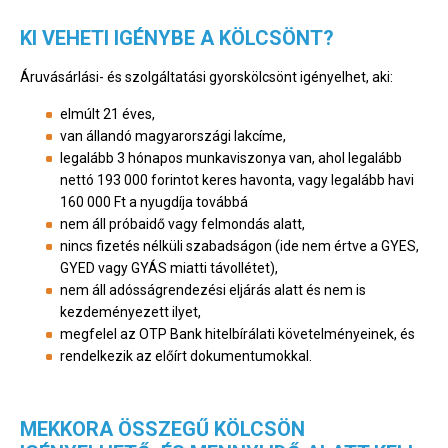
KI VEHETI IGÉNYBE A KÖLCSÖNT?
Áruvásárlási- és szolgáltatási gyorskölcsönt igényelhet, aki:
elmúlt 21 éves,
van állandó magyarországi lakcíme,
legalább 3 hónapos munkaviszonya van, ahol legalább
nettó 193 000 forintot keres havonta, vagy legalább havi
160 000 Ft a nyugdíja továbbá
nem áll próbaidő vagy felmondás alatt,
nincs fizetés nélküli szabadságon (ide nem értve a GYES,
GYED vagy GYÁS miatti távollétet),
nem áll adósságrendezési eljárás alatt és nem is
kezdeményezett ilyet,
megfelel az OTP Bank hitelbírálati követelményeinek, és
rendelkezik az előírt dokumentumokkal.
MEKKORA ÖSSZEGŰ KÖLCSÖN