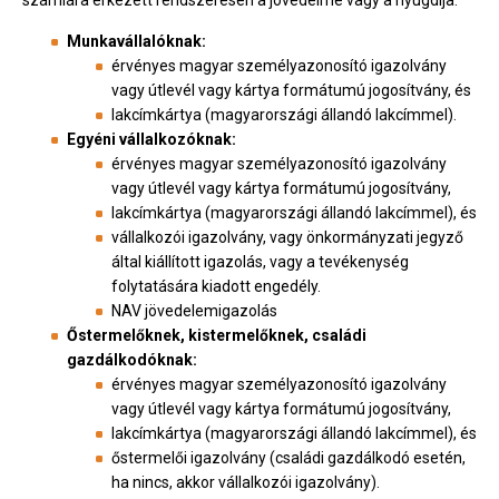
Munkavállalóknak:
érvényes magyar személyazonosító igazolvány
vagy útlevél vagy kártya formátumú jogosítvány, és
lakcímkártya (magyarországi állandó lakcímmel).
Egyéni vállalkozóknak:
érvényes magyar személyazonosító igazolvány
vagy útlevél vagy kártya formátumú jogosítvány,
lakcímkártya (magyarországi állandó lakcímmel), és
vállalkozói igazolvány, vagy önkormányzati jegyző
által kiállított igazolás, vagy a tevékenység
folytatására kiadott engedély.
NAV jövedelemigazolás
Őstermelőknek, kistermelőknek, családi
gazdálkodóknak:
érvényes magyar személyazonosító igazolvány
vagy útlevél vagy kártya formátumú jogosítvány,
lakcímkártya (magyarországi állandó lakcímmel), és
őstermelői igazolvány (családi gazdálkodó esetén,
ha nincs, akkor vállalkozói igazolvány).