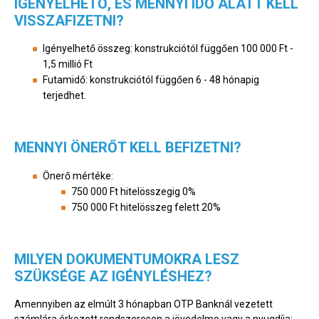
IGÉNYELHETŐ, ÉS MENNYI IDŐ ALATT KELL
VISSZAFIZETNI?
Igényelhető összeg:
konstrukciótól függően 10
0 000 Ft -
1,5 millió Ft
Futamidő: konstrukciótól függően 6 - 48 hónapig
terjedhet.
MENNYI ÖNERŐT KELL BEFIZETNI?
Önerő mértéke:
750 000 Ft hitelösszegig 0%
750 000 Ft hitelösszeg felett 20%
MILYEN DOKUMENTUMOKRA LESZ
SZÜKSÉGE AZ IGÉNYLÉSHEZ?
Amennyiben az elmúlt 3 hónapban OTP Banknál vezetett
számlára érkezett rendszeresen a jövedelme vagy a nyugdíja: