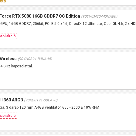
ető
orce RTX 5080 16GB GDDR7 OC Edition
(90YV0M30-M0NA00)
PU, 16GB GDDR7, 256bit, PCI-E 5.0 x 16, DirectX 12 Ultimate, OpenGL 4.6, 2 x HDM
api akció
Wireless
(90YH0391-B3UA00)
.4 GHz kapcsolattal.
II 360 ARGB
(90RC0191-B0EAY0)
ra, 3 darab 120 mm ARGB ventilátor, 650 - 2600 ± 10% RPM
api akció