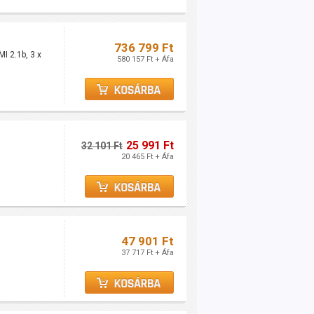
736 799 Ft
I 2.1b, 3 x
580 157 Ft + Áfa
25 991 Ft
32 101 Ft
20 465 Ft + Áfa
47 901 Ft
37 717 Ft + Áfa