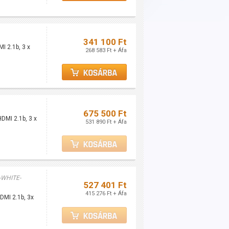
341 100 Ft
I 2.1b, 3 x
268 583 Ft + Áfa
675 500 Ft
DMI 2.1b, 3 x
531 890 Ft + Áfa
-WHITE-
527 401 Ft
415 276 Ft + Áfa
DMI 2.1b, 3x