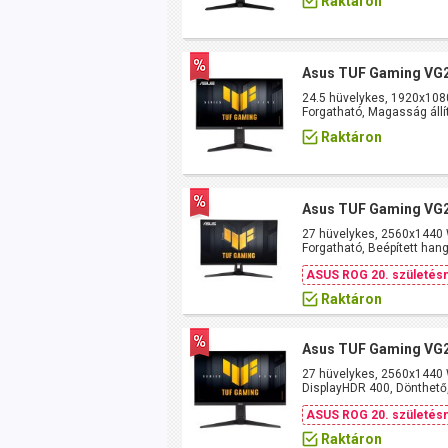
Raktáron
Asus TUF Gaming VG
24.5 hüvelykes, 1920x108
Forgatható, Magasság állí
Raktáron
Asus TUF Gaming V
27 hüvelykes, 2560x1440 
Forgatható, Beépített han
ASUS ROG 20. születésn
Raktáron
Asus TUF Gaming V
27 hüvelykes, 2560x1440 
DisplayHDR 400, Dönthető,
ASUS ROG 20. születésn
Raktáron