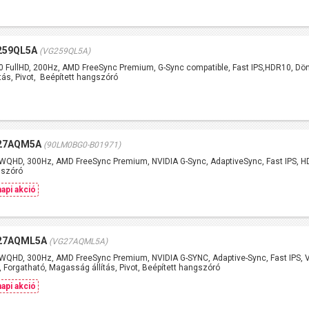
259QL5A
(VG259QL5A)
0 FullHD, 200Hz, AMD FreeSync Premium, G-Sync compatible, Fast IPS,HDR10, Dön
tás, Pivot, Beépített hangszóró
G27AQM5A
(90LM0BG0-B01971)
WQHD, 300Hz, AMD FreeSync Premium, NVIDIA G-Sync, AdaptiveSync, Fast IPS, H
gszóró
api akció
G27AQML5A
(VG27AQML5A)
WQHD, 300Hz, AMD FreeSync Premium, NVIDIA G-SYNC, Adaptive-Sync, Fast IPS, 
 Forgatható, Magasság állítás, Pivot, Beépített hangszóró
api akció