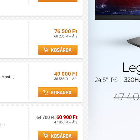
76 500 Ft
60 236 Ft + Áfa
49 000 Ft
e Master,
38 583 Ft + Áfa
60 900 Ft
64 700 Ft
47 953 Ft + Áfa
ett