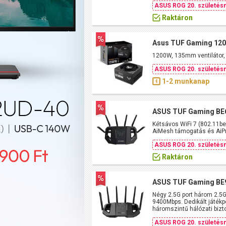
ASUS ROG 20. születésn
Raktáron
Asus TUF Gaming 12
1200W, 135mm ventilátor,
ASUS ROG 20. születésn
1-2 munkanap
ASUS TUF Gaming BE
Kétsávos WiFi 7 (802.11be)
AiMesh támogatás és AiPr
ASUS ROG 20. születésn
Raktáron
ASUS TUF Gaming BE9
Négy 2.5G port három 2.5G
9400Mbps. Dedikált játékpo
háromszintű hálózati bizto
ASUS ROG 20. születésn