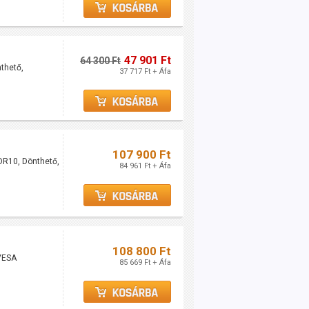
47 901 Ft
64 300 Ft
thető,
37 717 Ft + Áfa
107 900 Ft
DR10, Dönthető,
84 961 Ft + Áfa
108 800 Ft
VESA
85 669 Ft + Áfa