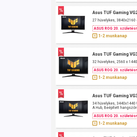
Asus TUF Gaming VG
27 hüvelykes, 3840x2160 
ASUS ROG 20. születésn
1-2 munkanap
Asus TUF Gaming VG
32 hüvelykes, 2560 x 144
ASUS ROG 20. születésn
1-2 munkanap
Asus TUF Gaming VG
34 hüvelykes, 3440x1440 
A Hub, Beépített hangszór
ASUS ROG 20. születésn
1-2 munkanap