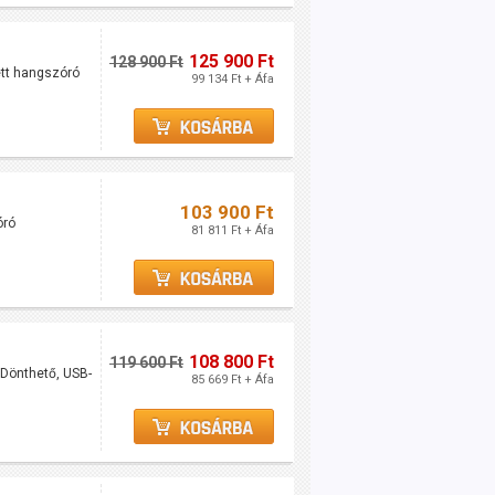
125 900 Ft
128 900 Ft
ett hangszóró
99 134 Ft + Áfa
103 900 Ft
óró
81 811 Ft + Áfa
108 800 Ft
119 600 Ft
Dönthető, USB-
85 669 Ft + Áfa