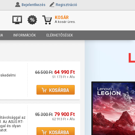
Bejelentkezés
Regisztráció
KOSÁR
A kosár üres.
IA
INFORMÁCIÓK
ELÉRHETŐSÉGEK
64 990 Ft
66 500 Ft
eskedelmi
51 173 Ft + Áfa
79 900 Ft
95 300 Ft
ótávolsággal az
62 913 Ft + Áfa
l. Az ASUS RT-
ggal és olyan
atot.