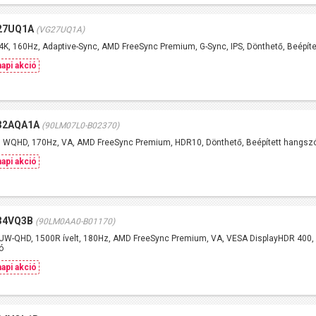
27UQ1A
(VG27UQ1A)
4K, 160Hz, Adaptive-Sync, AMD FreeSync Premium, G-Sync, IPS, Dönthető, Beépít
api akció
32AQA1A
(90LM07L0-B02370)
0 WQHD, 170Hz, VA, AMD FreeSync Premium, HDR10, Dönthető, Beépített hangsz
api akció
34VQ3B
(90LM0AA0-B01170)
UW-QHD, 1500R ívelt, 180Hz, AMD FreeSync Premium, VA, VESA DisplayHDR 400, 
ó
api akció