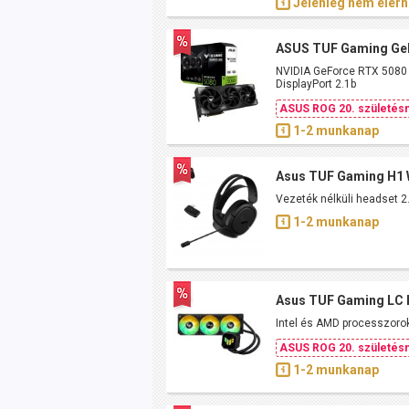
Jelenleg nem elérh
ASUS TUF Gaming GeF
NVIDIA GeForce RTX 5080 G
DisplayPort 2.1b
ASUS ROG 20. születésn
1-2 munkanap
Asus TUF Gaming H1 
Vezeték nélküli headset 2
1-2 munkanap
Asus TUF Gaming LC I
Intel és AMD processzorok
ASUS ROG 20. születésn
1-2 munkanap