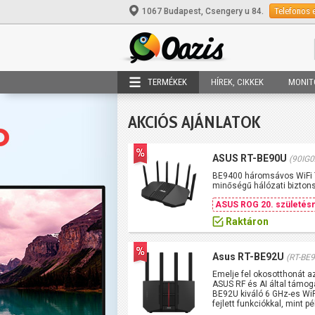
Telefonos 
1067 Budapest, Csengery u 84.
TERMÉKEK
HÍREK, CIKKEK
MONIT
AKCIÓS AJÁNLATOK
ASUS RT-BE90U
(90IG
BE9400 háromsávos WiFi 7
minőségű hálózati bizton
ASUS ROG 20. születésn
Raktáron
Asus RT-BE92U
(RT-BE
Emelje fel okosotthonát a
ASUS RF és AI által támog
BE92U kiváló 6 GHz-es WiF
fejlett funkciókkal, mint 