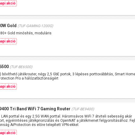
api akció
00W Gold
(TUF-GAMING-1200G)
 80+ Gold minősítés, moduláris
api akció
6500
(TUF-BE6500)
 bővíthető játékrouter, négy 2,5 GbE portok, 3 lépéses porttovábbítás, Smart Hom
otection Pro a hálózatbiztonságért
api akció
400 Tri Band WiFi 7 Gaming Router
(TUF-BE9400)
 LAN porttal és egy 2.5G WAN porttal. Háromsávos WiFi 7 átviteli sebesség akár
rt, egyérintéses játékpriorizálás és OpenNAT a játékmenet felgyorsításához. Fejl
nság AiProtection és előre telepített VPN-ekkel.
api akció