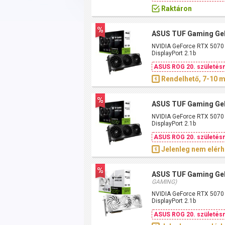
Raktáron
ASUS TUF Gaming GeF
NVIDIA GeForce RTX 5070 G
DisplayPort 2.1b
ASUS ROG 20. születésn
Rendelhető, 7-10 
ASUS TUF Gaming GeF
NVIDIA GeForce RTX 5070 Ti
DisplayPort 2.1b
ASUS ROG 20. születésn
Jelenleg nem elérh
ASUS TUF Gaming GeF
GAMING)
NVIDIA GeForce RTX 5070 T
DisplayPort 2.1b
ASUS ROG 20. születésn