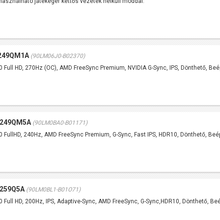
használható játékegér kettős vezeték nélküli móddal.
G249QM1A
(90LM06J0-B02370)
 Full HD, 270Hz (OC), AMD FreeSync Premium, NVIDIA G-Sync, IPS, Dönthető, Beép
G249QM5A
(90LM0BA0-B01171)
 FullHD, 240Hz, AMD FreeSync Premium, G-Sync, Fast IPS, HDR10, Dönthető, Beép
G259Q5A
(90LM0BL1-B01O71)
 Full HD, 200Hz, IPS, Adaptive-Sync, AMD FreeSync, G-Sync,HDR10, Dönthető, Beé