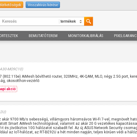
elérhetőségek
Visszahívás kérése
ORTESZTEK
BEMUTATÓTEREM
MONITORKALIBRÁLÁS
PIXELGARANC
0A30-MO9C10)
 (802.11be) AiMesh bővíthető router, 320MHz, 4K-QAM, MLO, négy 2.5G port, ker
ság, okosotthon-vezérlő
api akció
92U)
z akár 9700 Mb/s sebességű, villámgyors háromsávos Wi-Fi 7-vel, megnövelt hat
atott Smart AiMesh technológiával, valamint az akár 20 G vezetékes kapacitássa
i-t és jövőbiztos 10G hálózatot szabadít fel. Az új ASUS Network Security csoma
például az IoT-hálózat, az RT-BE92U a hét minden napján, teljes körűen védi a hálóz