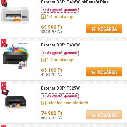
Brother DCP-T426W InkBenefit Plus
+3 év gyártói garancia
1-2 munkanap
69 900 Ft
55 039 Ft + Áfa
Brother DCP-T430W
+3 év gyártói garancia
1-2 munkanap
65 100 Ft
51 260 Ft + Áfa
Brother DCP-T525W
+3 év gyártói garancia
Jelenleg nem elérhető
74 900 Ft
58 976 Ft + Áfa