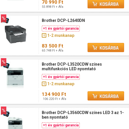
70 990 Ft
55 898 Ft + Áfa
Brother DCP-L2640DN
+1 év gyártói garancia
1-2 munkanap
83 500 Ft
65 748 Ft + Áfa
Brother DCP-L3520CDW színes
multifunkciós LED nyomtató
+1 év gyártói garancia
1-2 munkanap
134 900 Ft
106 220 Ft + Áfa
Brother DCP-L3560CDW színes LED 3 az 1-
ben nyomtató
+1 év gyártói garancia