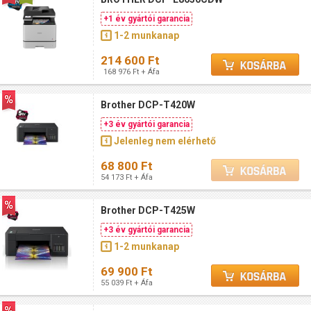
+1 év gyártói garancia
1-2 munkanap
214 600 Ft
168 976 Ft + Áfa
Brother DCP-T420W
+3 év gyártói garancia
Jelenleg nem elérhető
68 800 Ft
54 173 Ft + Áfa
Brother DCP-T425W
+3 év gyártói garancia
1-2 munkanap
69 900 Ft
55 039 Ft + Áfa