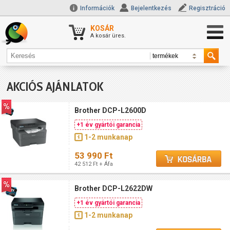
Információk
Bejelentkezés
Regisztráció
KOSÁR
A kosár üres.
AKCIÓS AJÁNLATOK
Brother DCP-L2600D
+1 év gyártói garancia
1-2 munkanap
53 990 Ft
42 512 Ft + Áfa
Brother DCP-L2622DW
+1 év gyártói garancia
1-2 munkanap