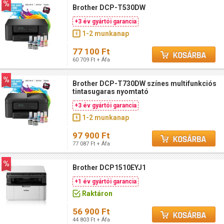
Brother DCP-T530DW
+3 év gyártói garancia
1-2 munkanap
77 100 Ft
60 709 Ft + Áfa
Brother DCP-T730DW színes multifunkciós
tintasugaras nyomtató
+3 év gyártói garancia
1-2 munkanap
97 900 Ft
77 087 Ft + Áfa
Brother DCP1510EYJ1
+1 év gyártói garancia
Raktáron
56 900 Ft
44 803 Ft + Áfa