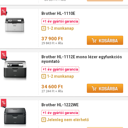
Brother HL-1110E
+1 év gyártói garancia
1-2 munkanap
37 900 Ft
29 843 Ft + Áfa
Brother HL-1112E mono lézer egyfunkciós
nyomtató
+1 év gyártói garancia
1-2 munkanap
34 600 Ft
27 244 Ft + Áfa
Brother HL-1222WE
+1 év gyártói garancia
Jelenleg nem elérhető