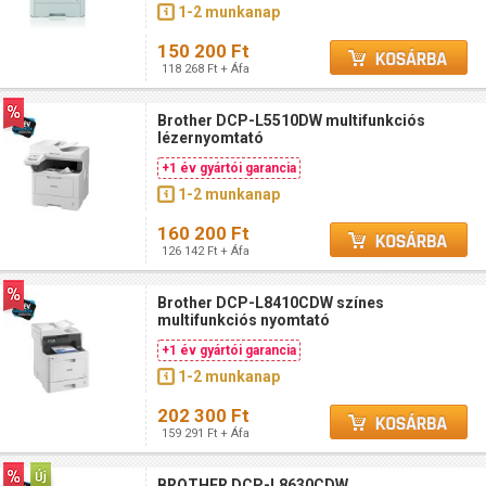
1-2 munkanap
150 200 Ft
118 268 Ft + Áfa
Brother DCP-L5510DW multifunkciós
lézernyomtató
+1 év gyártói garancia
1-2 munkanap
160 200 Ft
126 142 Ft + Áfa
Brother DCP-L8410CDW színes
multifunkciós nyomtató
+1 év gyártói garancia
1-2 munkanap
202 300 Ft
159 291 Ft + Áfa
BROTHER DCP-L8630CDW