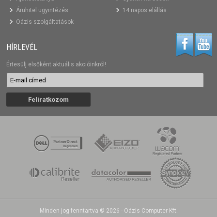
Áruhitel ügyintézés
14 napos elállás
Oázis szolgáltatások
HÍRLEVÉL
Értesülj elsőként aktuális akcióinkról!
Minden jog fenntartva © 2026 - Oázis Computer Kft.