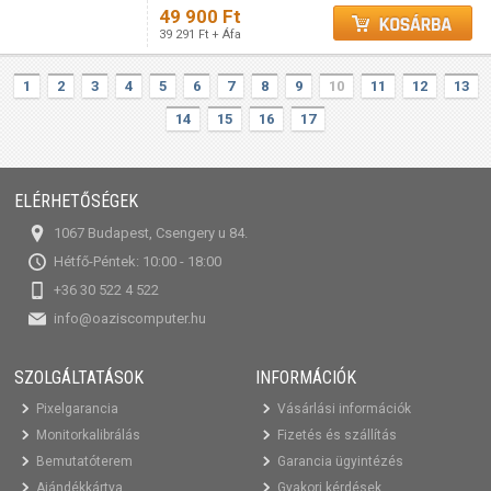
49 900 Ft
39 291 Ft + Áfa
1
2
3
4
5
6
7
8
9
10
11
12
13
14
15
16
17
ELÉRHETŐSÉGEK
1067 Budapest, Csengery u 84.
Hétfő-Péntek: 10:00 - 18:00
+36 30 522 4 522
info@oaziscomputer.hu
SZOLGÁLTATÁSOK
INFORMÁCIÓK
Pixelgarancia
Vásárlási információk
Monitorkalibrálás
Fizetés és szállítás
Bemutatóterem
Garancia ügyintézés
Ajándékkártya
Gyakori kérdések